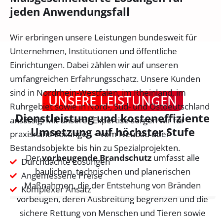
jeden Anwendungsfall
Wir erbringen unsere Leistungen bundesweit für
Unternehmen, Institutionen und öffentliche
Einrichtungen. Dabei zählen wir auf unseren
umfangreichen Erfahrungsschatz. Unsere Kunden
sind in Nordrhein-Westfalen, im Rheinland, im
UNSERE LEISTUNGEN
Ruhrgebiet sowie in Nord-, Süd- und Ostdeutschland
Dienstleistung und kosteneffiziente
ansässig. Mit unserer Expertise sorgen wir für
Umsetzung auf höchster Stufe
praxisnahe Lösungen – vom Neubau über
Bestandsobjekte bis hin zu Spezialprojekten.
Der
vorbeugende Brandschutz
umfasst alle
Durchdachte Lösungen
baulichen, technischen und planerischen
Angemessene Preise
Maßnahmen, die der Entstehung von Bränden
Komplexer Ansatz
vorbeugen, deren Ausbreitung begrenzen und die
sichere Rettung von Menschen und Tieren sowie